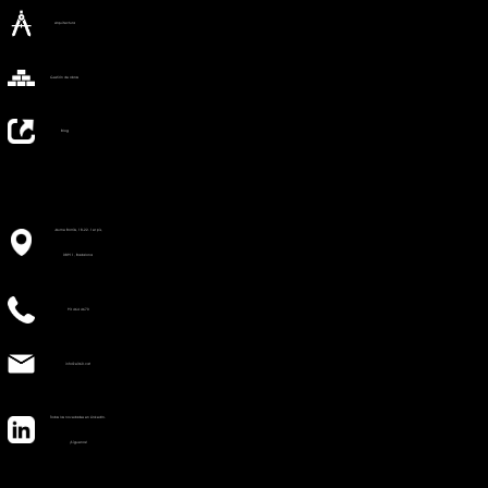
Arquitectura
Gestión de obras
Blog
Jaume Borràs, 18-22. 1er pis,
08911, Badalona
93 464 4670
info@e360.cat
Todas las novedades en LinkedIn.
¡Síguenos!