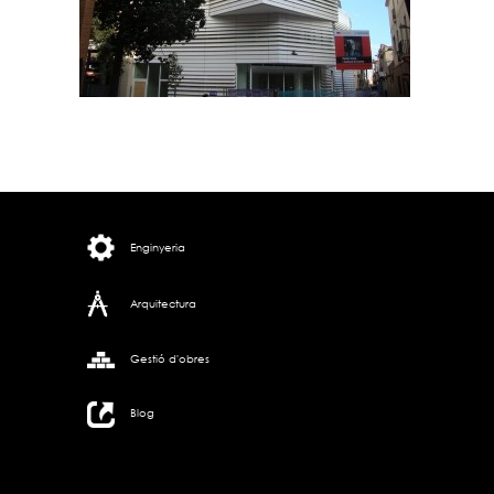
Enginyeria
Arquitectura
Gestió d'obres
Blog