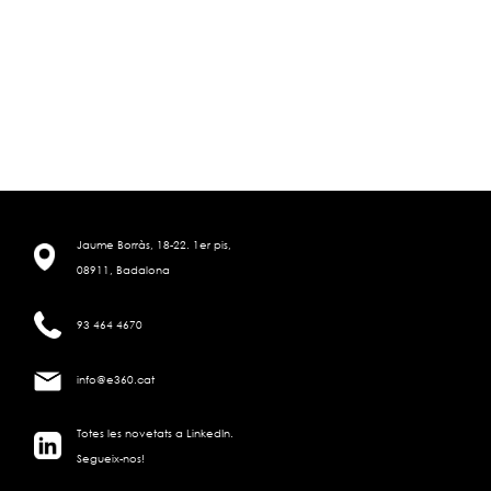
Jaume Borràs, 18-22. 1er pis,
08911, Badalona
93 464 4670
info@e360.cat
Totes les novetats a LinkedIn.
Segueix-nos!