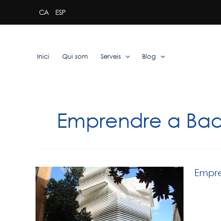
Vés
CA
ESP
al
contingut
Inici
Qui som
Serveis
Blog
Emprendre a Ba
Empr