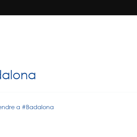
dalona
endre a #Badalona