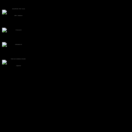
Jaume Borràs, 18-22. 1er pis,
08911, Badalona
93 464 4670
info@e360.cat
Todas las novedades en LinkedIn.
¡Síguenos!