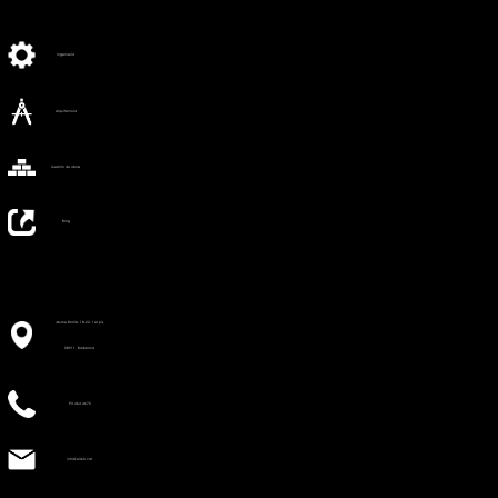
Ingeniería
Arquitectura
Gestión de obras
Blog
Jaume Borràs, 18-22. 1er pis,
08911, Badalona
93 464 4670
info@e360.cat