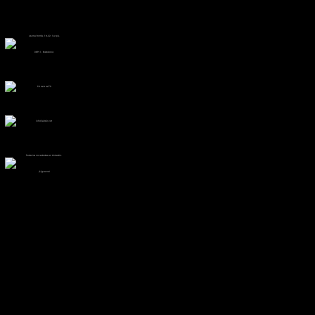
Jaume Borràs, 18-22. 1er pis,
08911, Badalona
93 464 4670
info@e360.cat
Todas las novedades en LinkedIn.
¡Síguenos!