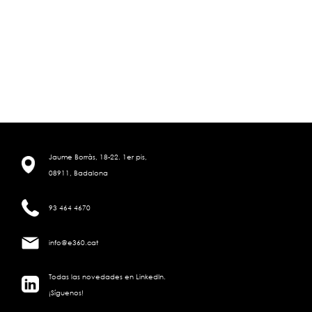
Jaume Borràs, 18-22. 1er pis,
08911, Badalona
93 464 4670
info@e360.cat
Todas las novedades en LinkedIn.
¡Síguenos!