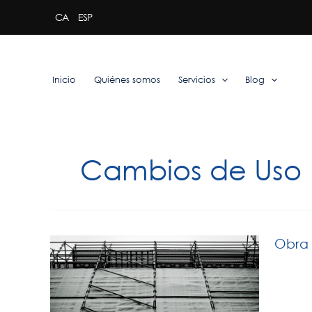
Ir
CA
ESP
al
contenido
Inicio
Quiénes somos
Servicios
Blog
Cambios de Uso
Obra 