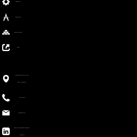
Ingeniería
Arquitectura
Gestión de obras
Blog
Jaume Borràs, 18-22. 1er pis,
08911, Badalona
93 464 4670
info@e360.cat
Todas las novedades en LinkedIn.
¡Síguenos!