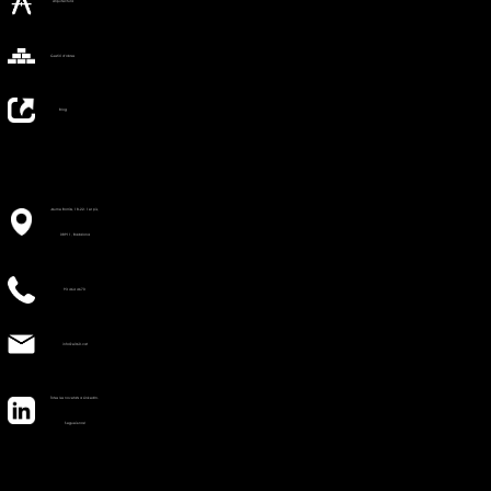
Arquitectura
Gestió d'obres
Blog
Jaume Borràs, 18-22. 1er pis,
08911, Badalona
93 464 4670
info@e360.cat
Totes les novetats a LinkedIn.
Segueix-nos!