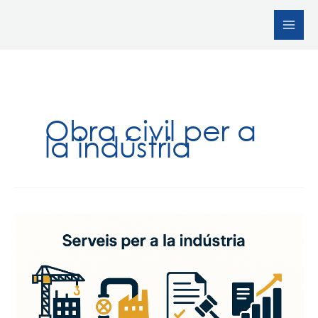
Vés
al
contingut
Obra civil per a
la indústria