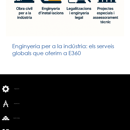
Enginyeria per a la indústria: els serveis
globals que oferim a E360
Enginyeria
Arquitectura
Gestió d'obres