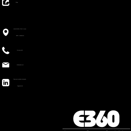
Blog
Jaume Borràs, 18-22. 1er pis,
08911, Badalona
93 464 4670
info@e360.cat
Totes les novetats a LinkedIn.
Segueix-nos!