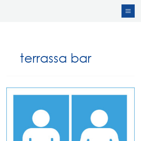
Vés
al
contingut
terrassa bar