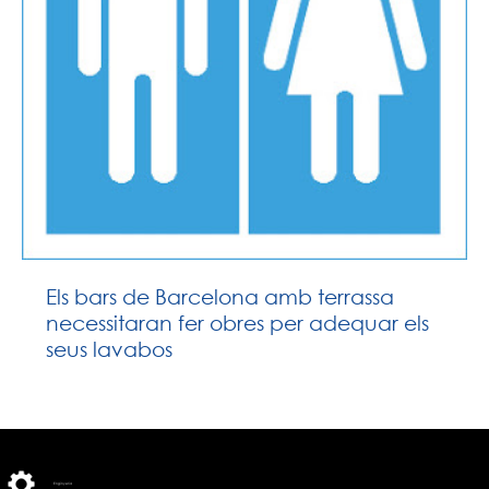
Els bars de Barcelona amb terrassa
necessitaran fer obres per adequar els
seus lavabos
Enginyeria