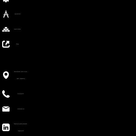
Arquitectura
Gestió d'obres
Blog
Jaume Borràs, 18-22. 1er pis,
08911, Badalona
93 464 4670
info@e360.cat
Totes les novetats a LinkedIn.
Segueix-nos!